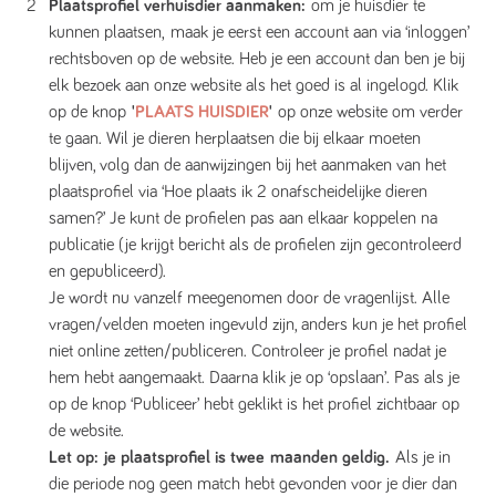
Plaatsprofiel verhuisdier aanmaken:
om je huisdier te
kunnen plaatsen, maak je eerst een account aan via ‘inloggen’
rechtsboven op de website. Heb je een account dan ben je bij
elk bezoek aan onze website als het goed is al ingelogd. Klik
op de knop
'
PLAATS HUISDIER
'
op onze website om verder
te gaan. Wil je dieren herplaatsen die bij elkaar moeten
blijven, volg dan de aanwijzingen bij het aanmaken van het
plaatsprofiel via ‘Hoe plaats ik 2 onafscheidelijke dieren
samen?’ Je kunt de profielen pas aan elkaar koppelen na
publicatie (je krijgt bericht als de profielen zijn gecontroleerd
en gepubliceerd).
Je wordt nu vanzelf meegenomen door de vragenlijst. Alle
vragen/velden moeten ingevuld zijn, anders kun je het profiel
niet online zetten/publiceren. Controleer je profiel nadat je
hem hebt aangemaakt. Daarna klik je op ‘opslaan’. Pas als je
op de knop ‘Publiceer’ hebt geklikt is het profiel zichtbaar op
de website.
Let op:
je plaatsprofiel is twee maanden geldig.
Als je in
die periode nog geen match hebt gevonden voor je dier dan