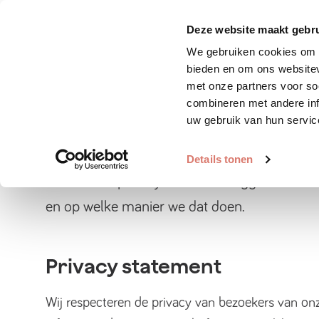
Zoek huisdier
Plaats huis
Deze website maakt gebru
We gebruiken cookies om c
bieden en om ons websitev
Privacyverklari
met onze partners voor so
combineren met andere inf
uw gebruik van hun servic
De privacy voorwaarden van Stichting Verhuisdi
gewijzigd. Bezoekers van onze site worden g
Details tonen
lezen. In dit privacy statement leggen we u
en op welke manier we dat doen.
Privacy statement
Wij respecteren de privacy van bezoekers van onz