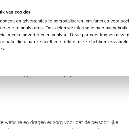
dier
Hoe werkt het?
De stichting
ik van cookies
ontent en advertenties te personaliseren, om functies voor soci
erkeer te analyseren. Ook delen we informatie over uw gebruik 
ng
cial media, adverteren en analyse. Deze partners kunnen deze
ormatie die u aan ze heeft verstrekt of die ze hebben verzameld
es.
eren (hierna: "wij") worden van tijd tot tijd
eadviseerd periodiek onze privacy voorwaarden te
it waarom wij jouw persoonsgegevens verwerken
e website en dragen er zorg voor dat de persoonlijke