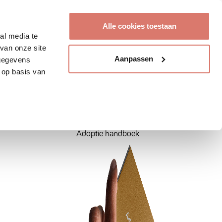
Account aanmaken
Alle cookies toestaan
al media te
van onze site
Aanpassen
 gegevens
 op basis van
Adoptie handboek
Tips & tricks over het zoeken en
herplaatsen van een huisdier.
Adoptie handboek