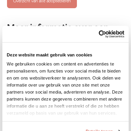
Overzicht van alle adoptiedieren
Meer informatie over een
huisdier adopteren of
herplaatsen?
Deze website maakt gebruik van cookies
Wil je zeker weten dat jij klaar bent voor de
adoptie
We gebruiken cookies om content en advertenties te
van een hond
of
kat
? Of wil je overleggen of het
personaliseren, om functies voor social media te bieden
en om ons websiteverkeer te analyseren. Ook delen we
herplaatsen van jouw hond of kat echt de enige
informatie over uw gebruik van onze site met onze
optie is? Dan helpt Verhuisdieren je graag.
partners voor social media, adverteren en analyse. Deze
partners kunnen deze gegevens combineren met andere
Contact met Verhuisdieren
informatie die u aan ze heeft verstrekt of die ze hebben
verzameld op basis van uw gebruik van hun services.
Zwols Dierenasiel