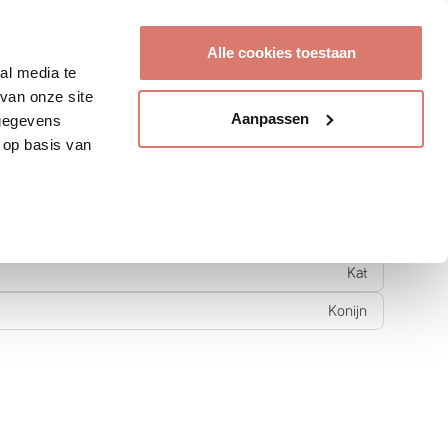
Account aanmaken
Alle cookies toestaan
al media te
ptie of oppas?
van onze site
Aanpassen
 gegevens
 op basis van
Hond
Kat
Konijn