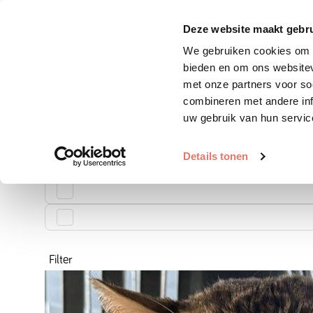
Zoek huisdier
Plaats huis
Deze website maakt gebru
We gebruiken cookies om c
Op zoek naar ee
bieden en om ons websitev
met onze partners voor so
combineren met andere inf
Maak een zoekprofiel aan en ontvang gratis matches in j
uw gebruik van hun servic
Zoekprofiel aanmaken
Details tonen
2897
dieren gevonden
Filter