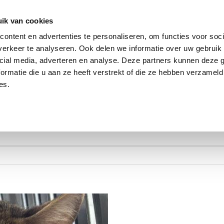
dier
Hoe werkt het?
De stichting
ik van cookies
ontent en advertenties te personaliseren, om functies voor soci
n huisdier voor ado
erkeer te analyseren. Ook delen we informatie over uw gebruik 
cial media, adverteren en analyse. Deze partners kunnen deze
ormatie die u aan ze heeft verstrekt of die ze hebben verzameld
e mail of snuffel zonder zoekprofiel alvast even rond.
es.