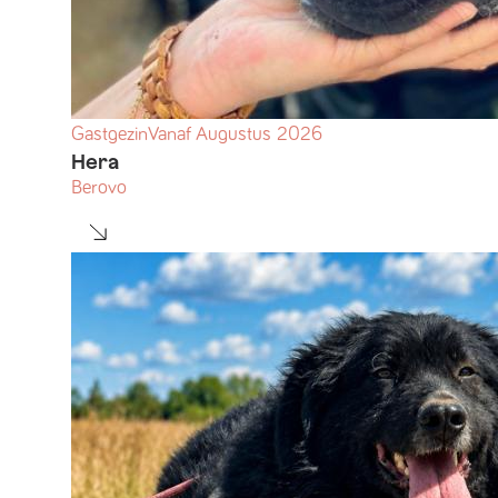
Gastgezin
Vanaf
Augustus
2026
Hera
Berovo