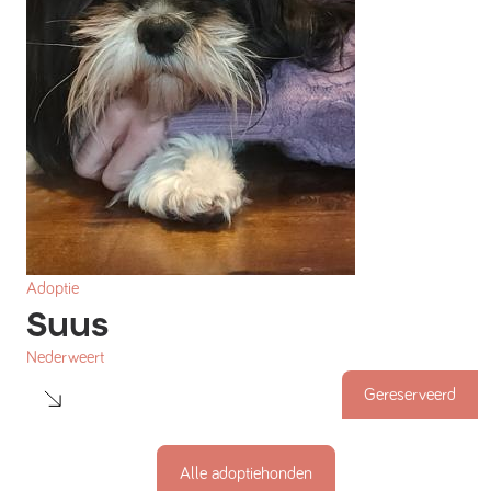
Adoptie
Suus
Nederweert
Gereserveerd
Alle
adoptiehonden