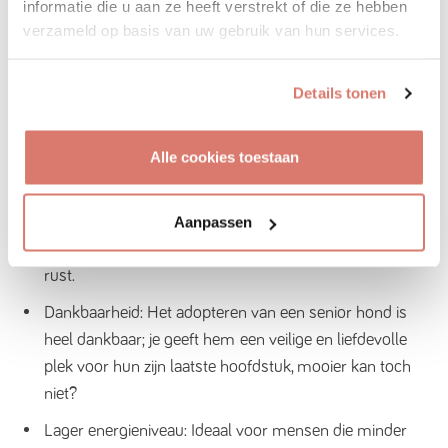
informatie die u aan ze heeft verstrekt of die ze hebben
leeftijd
verzameld op basis van uw gebruik van hun services.
Seniorenhonden verdienen een warme plek voor
hun laatste jaren. Hoewel ze minder lang bij je zijn,
Details tonen
hebben ze vaak heel veel te geven.
Alle cookies toestaan
Voordelen:
Rustig en knuffelig: Senioren hebben vaak een
Aanpassen
rustigere levensstijl en genieten van veel knuffels en
rust.
Dankbaarheid: Het adopteren van een senior hond is
heel dankbaar; je geeft hem een veilige en liefdevolle
plek voor hun zijn laatste hoofdstuk, mooier kan toch
niet?
Lager energieniveau: Ideaal voor mensen die minder