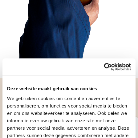
Deze website maakt gebruik van cookies
Op Verhuisdieren.nl zoek je
We gebruiken cookies om content en advertenties te
verantwoord naar jouw ideale hond,
personaliseren, om functies voor social media te bieden
kat of konijn
en om ons websiteverkeer te analyseren. Ook delen we
informatie over uw gebruik van onze site met onze
Steun de stichting
partners voor social media, adverteren en analyse. Deze
partners kunnen deze gegevens combineren met andere
Ontvang notificaties van nieuwe matches