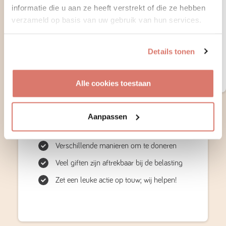
informatie die u aan ze heeft verstrekt of die ze hebben
Bekijk contactgegevens van matches
verzameld op basis van uw gebruik van hun services.
Support onze stichting voor 1 jaar
Details tonen
Maak een account aan
Alle cookies toestaan
Aanpassen
Verhuisdieren.nl is een Erkend
Goed Doel
Verschillende manieren om te doneren
Veel giften zijn aftrekbaar bij de belasting
Zet een leuke actie op touw; wij helpen!