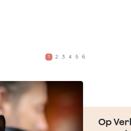
1
2
3
4
5
6
Op Verh