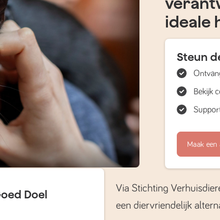
verant
ideale 
Steun de
Ontvang
Bekijk 
Support
Maak een 
Via Stichting Verhuisdier
Goed Doel
een diervriendelijk altern