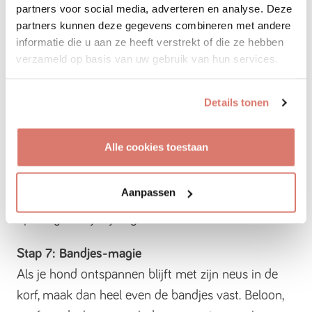
leert snel: hoe dieper, hoe lekkerder de beloning.
partners voor social media, adverteren en analyse. Deze
partners kunnen deze gegevens combineren met andere
Stap 5: Afstand creëren
informatie die u aan ze heeft verstrekt of die ze hebben
Houd de muilkorf verder weg en nodig je hond uit
verzameld op basis van uw gebruik van hun services.
om ernaar toe te komen. Werk toe naar het
moment dat je hond zelfs van een afstand
Details tonen
enthousiast naar de muilkorf gaat.
Alle cookies toestaan
Stap 6: De kunst van het wachten
Nu traint je hond om zijn neus een paar tellen in de
Aanpassen
muilkorf te houden. Geef de beloning door de
opening terwijl hij nog 'vast' zit.
Stap 7: Bandjes-magie
Als je hond ontspannen blijft met zijn neus in de
korf, maak dan heel even de bandjes vast. Beloon,