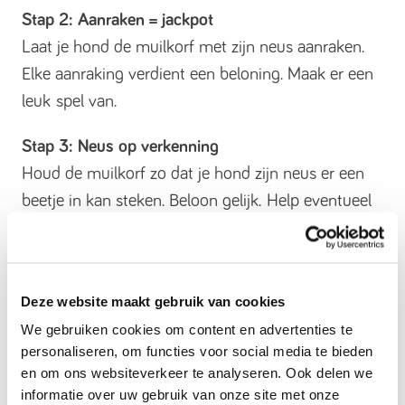
Stap 2: Aanraken = jackpot
Laat je hond de muilkorf met zijn neus aanraken.
Elke aanraking verdient een beloning. Maak er een
leuk spel van.
Stap 3: Neus op verkenning
Houd de muilkorf zo dat je hond zijn neus er een
beetje in kan steken. Beloon gelijk. Help eventueel
door de muilkorf voorzichtig over de neusrug te
schuiven.
Stap 4: De ontdekkingsreis
Deze website maakt gebruik van cookies
Nu krijgt je hond alleen nog beloning als hij zijn
We gebruiken cookies om content en advertenties te
personaliseren, om functies voor social media te bieden
neus dieper in het avontuur steekt. Begin met
en om ons websiteverkeer te analyseren. Ook delen we
millimeters, bouw uit naar centimeters. Je hond
informatie over uw gebruik van onze site met onze