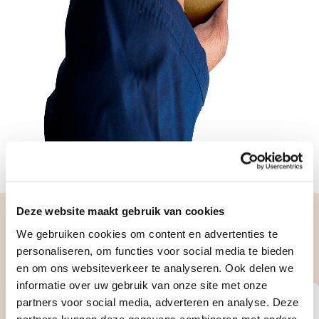
Deze website maakt gebruik van cookies
Op Verhuisdieren.nl zoek je
We gebruiken cookies om content en advertenties te
verantwoord naar jouw ideale hond,
personaliseren, om functies voor social media te bieden
kat of konijn
en om ons websiteverkeer te analyseren. Ook delen we
informatie over uw gebruik van onze site met onze
partners voor social media, adverteren en analyse. Deze
Steun de stichting
partners kunnen deze gegevens combineren met andere