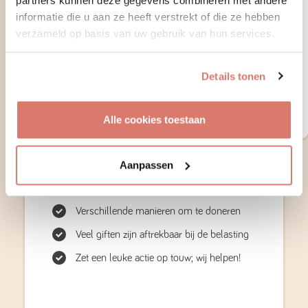
Ontvang notificaties van nieuwe matches
informatie die u aan ze heeft verstrekt of die ze hebben
verzameld op basis van uw gebruik van hun services.
Bekijk contactgegevens van matches
Support onze stichting voor 1 jaar
Details tonen
Maak een account aan
Alle cookies toestaan
Aanpassen
Verhuisdieren.nl is een Erkend
Goed Doel
Verschillende manieren om te doneren
Veel giften zijn aftrekbaar bij de belasting
Zet een leuke actie op touw; wij helpen!