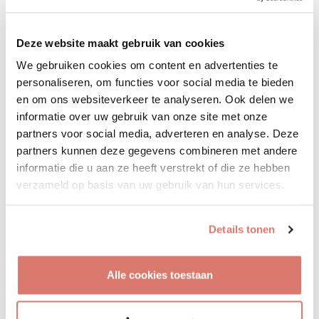
Vooropgesteld: een dier adopteren via
Verhuisdieren is veiliger en verantwoorder dan op
Deze website maakt gebruik van cookies
ieder ander online platform. Vrijwel al onze
We gebruiken cookies om content en advertenties te
gebruikers zijn ontzettend blij met hun nieuwe
personaliseren, om functies voor social media te bieden
huisdier of met de herplaatsing van hun hond, kat
en om ons websiteverkeer te analyseren. Ook delen we
of konijn. Via Verhuisdieren een huisdier
informatie over uw gebruik van onze site met onze
verwelkomen of herplaatsen is de prettigste manier
partners voor social media, adverteren en analyse. Deze
partners kunnen deze gegevens combineren met andere
voor mens en dier.
informatie die u aan ze heeft verstrekt of die ze hebben
verzameld op basis van uw gebruik van hun services.
Adoptie handboek
Tips & tricks over het zoeken en herplaatsen van een
Details tonen
huisdier.
Alle cookies toestaan
Adoptie handboek