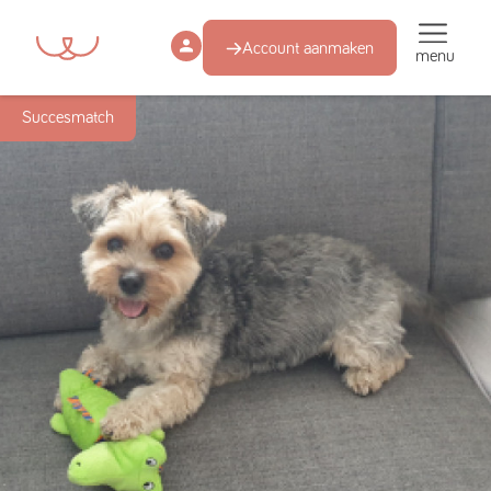
Account aanmaken
menu
Succesmatch