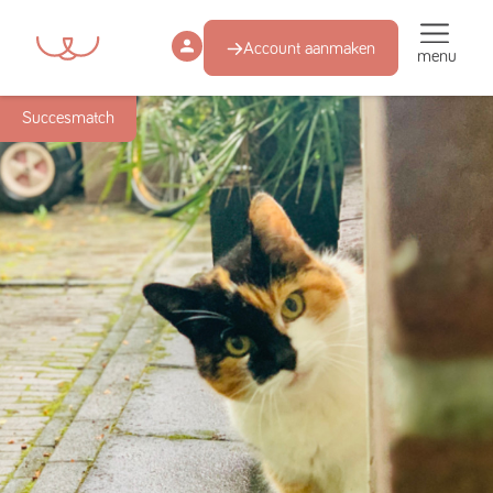
Account aanmaken
menu
Succesmatch