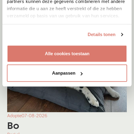
partners kunnen deze gegevens combineren met andere
informatie die u aan ze heeft verstrekt of die ze hebben
Onesti
verzameld op basis van uw gebruik van hun services.
Details tonen
Alle cookies toestaan
Aanpassen
Adoptie
07-08-2026
Bo