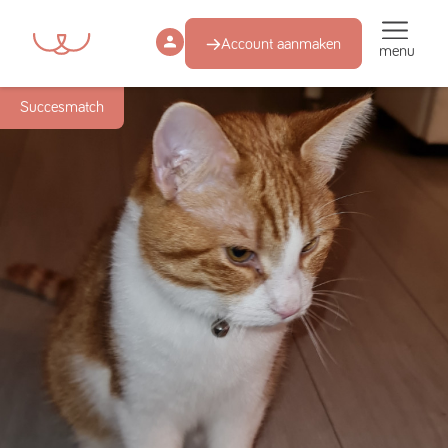
Account aanmaken
menu
Succesmatch