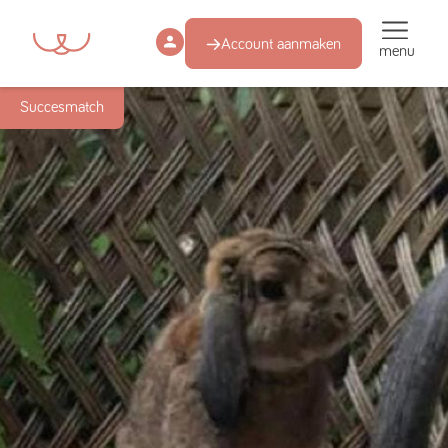
Account aanmaken
menu
Succesmatch