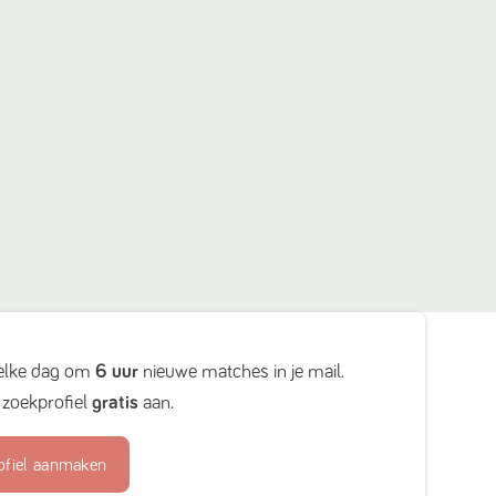
elke dag om
6 uur
nieuwe matches in je mail.
zoekprofiel
gratis
aan.
ofiel aanmaken