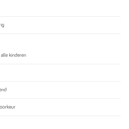
rig
 alle kinderen
end
oorkeur