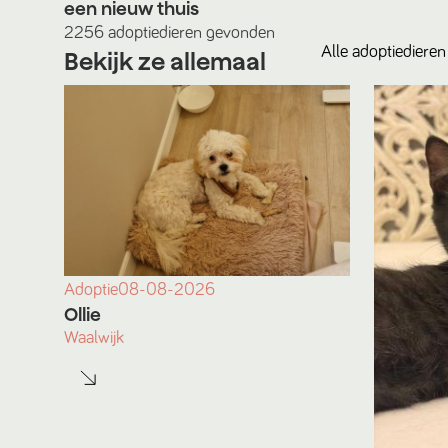
een nieuw thuis
2256
adoptiedieren
gevonden
Alle
adoptiedieren
Bekijk ze allemaal
Adoptie
08-08-2026
Ollie
Waalwijk