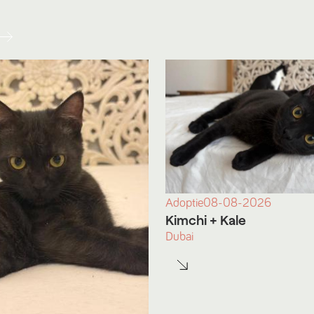
Adoptie
08-08-2026
Kimchi
+ Kale
Dubai