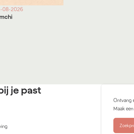
-08-2026
imchi
ij je past
Ontvang 
Maak een 
Zoekpr
ving