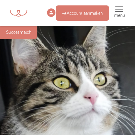
Account aanmaken
menu
Succesmatch