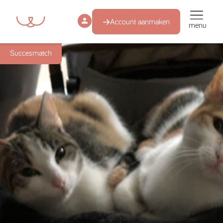
Account aanmaken
menu
Succesmatch