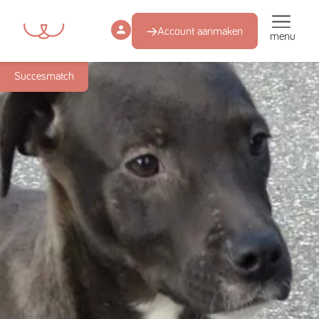
Account aanmaken
menu
Succesmatch