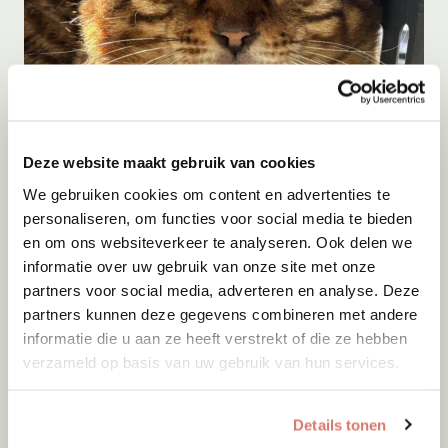
Adoptie
07-08-2026
Zayyan
Deze website maakt gebruik van cookies
Mijas
We gebruiken cookies om content en advertenties te
personaliseren, om functies voor social media te bieden
en om ons websiteverkeer te analyseren. Ook delen we
informatie over uw gebruik van onze site met onze
partners voor social media, adverteren en analyse. Deze
partners kunnen deze gegevens combineren met andere
informatie die u aan ze heeft verstrekt of die ze hebben
verzameld op basis van uw gebruik van hun services.
Details tonen