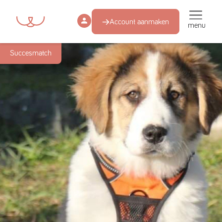
Account aanmaken
menu
Succesmatch