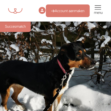
Account aanmaken
menu
Succesmatch