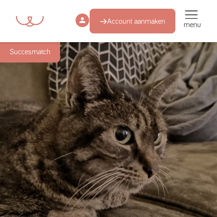
Account aanmaken
menu
Succesmatch