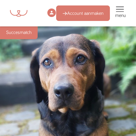
Account aanmaken
menu
Succesmatch