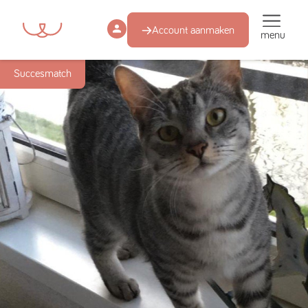
Account aanmaken
menu
Succesmatch