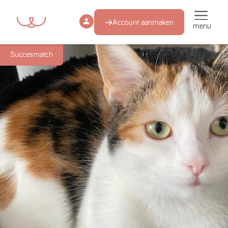
Account aanmaken
menu
Succesmatch