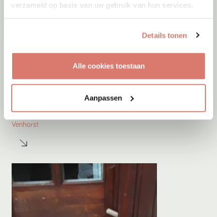
verzameld op basis van uw gebruik van hun services.
Details tonen
Alle cookies toestaan
Adoptie
07-08-2026
Aanpassen
Bea
Venhorst