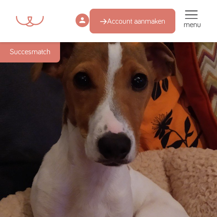
Account aanmaken
menu
Succesmatch