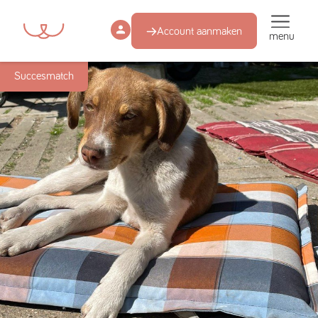
Account aanmaken
menu
Succesmatch