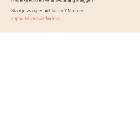
met elke euro en verantwoording afleggen
Staat je vraag er niet tussen? Mail ons:
support@verhuisdieren.nl