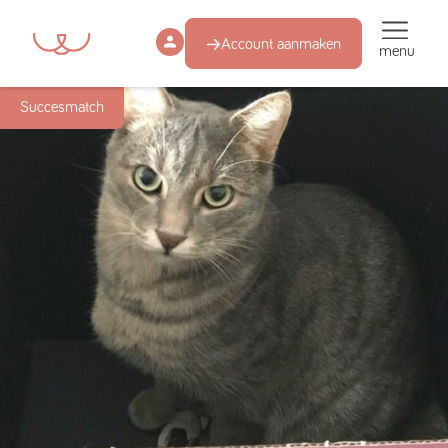
Account aanmaken
menu
Succesmatch