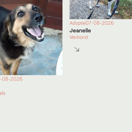
Adoptie
07-08-2026
Jeanelle
Venhorst
-08-2026
els