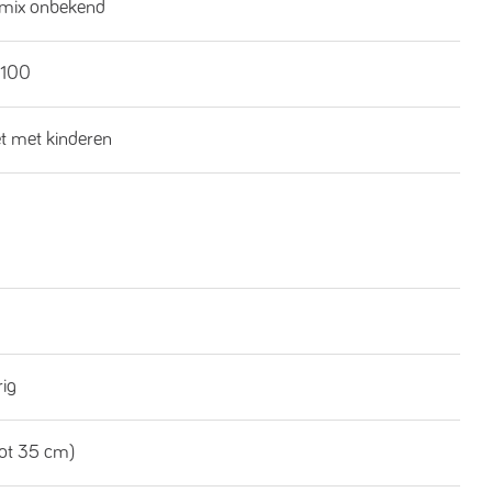
 mix onbekend
100
et met kinderen
rig
tot 35 cm)