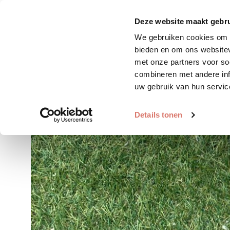
Zoek huisdier
Plaats huis
Deze website maakt gebru
We gebruiken cookies om c
bieden en om ons websitev
met onze partners voor so
combineren met andere inf
uw gebruik van hun servic
Details tonen