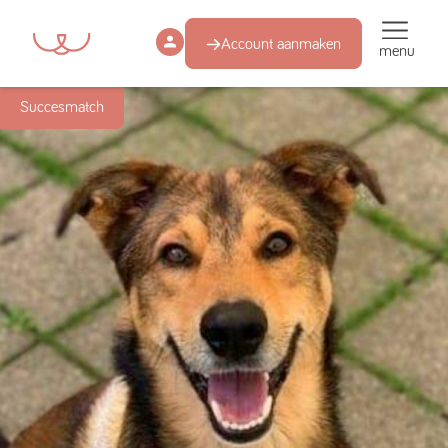
Account aanmaken
menu
Succesmatch