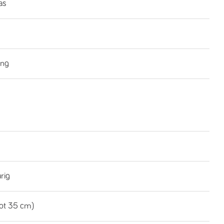
as
ing
rig
tot 35 cm)