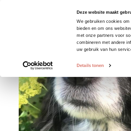
Zoek huisdier
Plaats huis
Deze website maakt gebru
We gebruiken cookies om c
bieden en om ons websitev
met onze partners voor so
combineren met andere inf
uw gebruik van hun servic
Details tonen