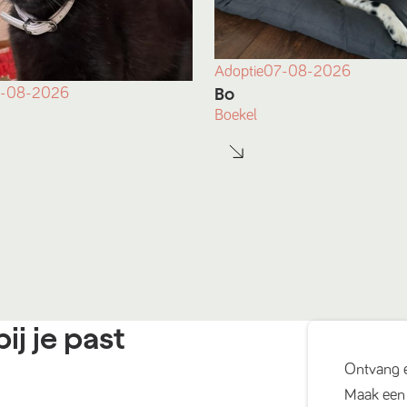
Adoptie
07-08-2026
Bo
-08-2026
Boekel
ij je past
Ontvang 
Maak een 