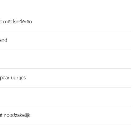
et met kinderen
end
 paar uurtjes
et noodzakelijk