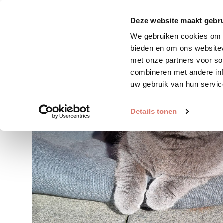
Zoek huisdier
Plaats huis
Deze website maakt gebru
We gebruiken cookies om c
bieden en om ons websitev
met onze partners voor so
combineren met andere inf
uw gebruik van hun servic
Details tonen