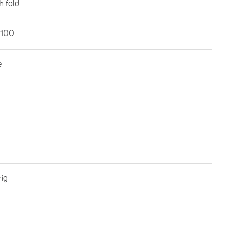
h fold
100
e
rig