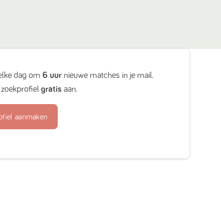
elke dag om
6 uur
nieuwe matches in je mail.
zoekprofiel
gratis
aan.
ofiel aanmaken