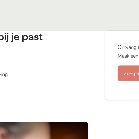
ij je past
Ontvang 
Maak een 
Zoekpr
ving