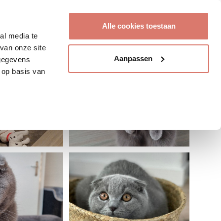
Account aanmaken
Alle cookies toestaan
al media te
van onze site
Aanpassen
 gegevens
 op basis van