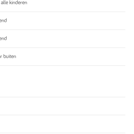
 alle kinderen
end
end
ar buiten