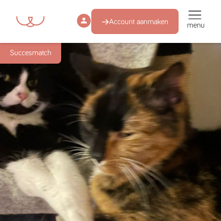
Account aanmaken
menu
Succesmatch