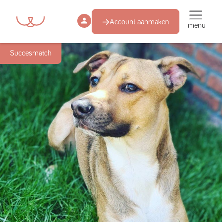
Account aanmaken
menu
Succesmatch