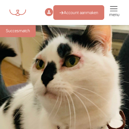
Account aanmaken
menu
Succesmatch