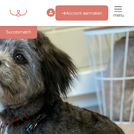
Account aanmaken
menu
Succesmatch