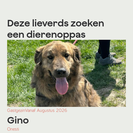
Deze lieverds zoeken
een dierenoppas
Gastgezin
Vanaf
Augustus
2026
Gino
Onesti