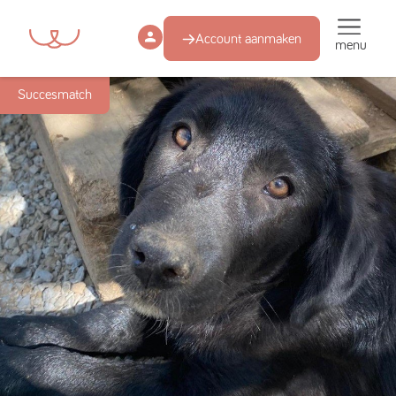
Account aanmaken
menu
Succesmatch