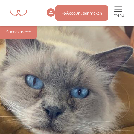
Account aanmaken
menu
Succesmatch