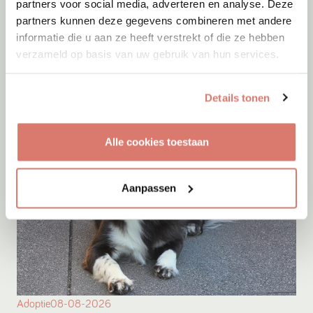
partners voor social media, adverteren en analyse. Deze
Adoptie
08-08-2026
partners kunnen deze gegevens combineren met andere
Suri
informatie die u aan ze heeft verstrekt of die ze hebben
verzameld op basis van uw gebruik van hun services.
Assendelft
Details tonen
Alle cookies toestaan
Aanpassen
Adoptie
08-08-2026