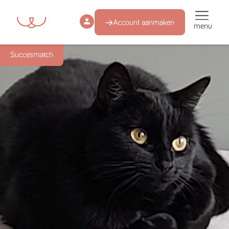
Account aanmaken
menu
Succesmatch