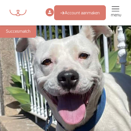
Account aanmaken
menu
Succesmatch