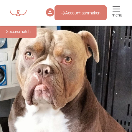
Account aanmaken
menu
Succesmatch