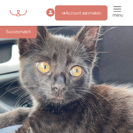
Account aanmaken
menu
Succesmatch