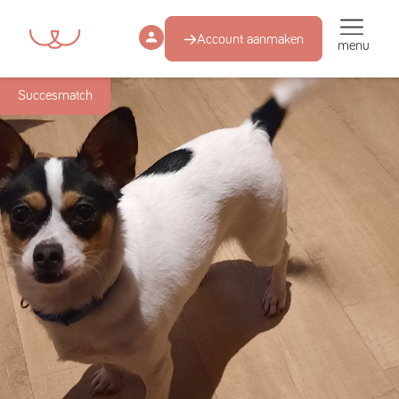
Account aanmaken
menu
Succesmatch