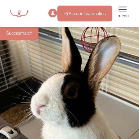
Account aanmaken
menu
Succesmatch