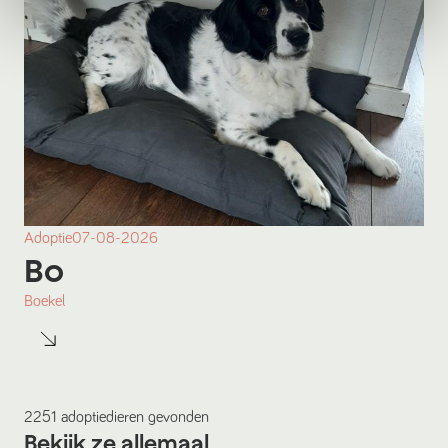
Adoptie
07-08-2026
Bo
Boekel
2251
adoptiedieren
gevonden
Bekijk ze allemaal