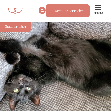
Account aanmaken
menu
Succesmatch