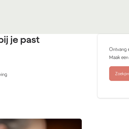
ij je past
Ontvang 
Maak een 
Zoekpr
ving