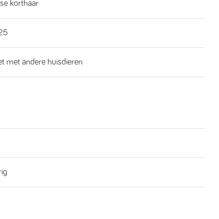
se korthaar
25
iet met andere huisdieren
rig