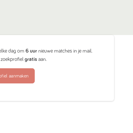
elke dag om
6 uur
nieuwe matches in je mail.
zoekprofiel
gratis
aan.
ofiel aanmaken