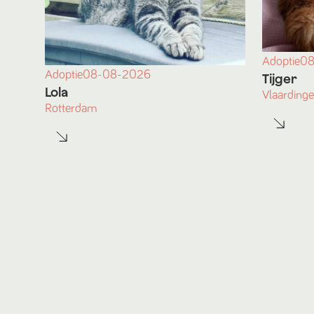
Adoptie
08
Adoptie
08-08-2026
Tijger
Lola
Vlaarding
Rotterdam