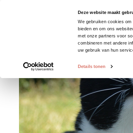
Zoek huisdier
Plaats huis
Deze website maakt gebru
We gebruiken cookies om c
bieden en om ons websitev
met onze partners voor so
combineren met andere inf
uw gebruik van hun servic
Details tonen