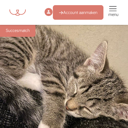
Account aanmaken
menu
Succesmatch