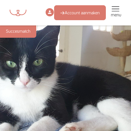
Account aanmaken
menu
Succesmatch