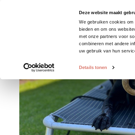
Zoek huisdier
Plaats huis
Deze website maakt gebru
We gebruiken cookies om c
bieden en om ons websitev
met onze partners voor so
combineren met andere inf
uw gebruik van hun servic
Details tonen