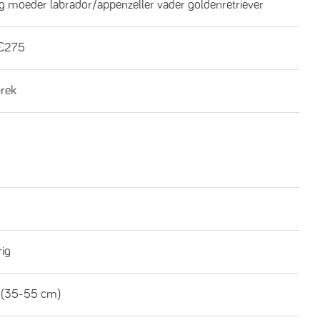
ng moeder labrador/appenzeller vader goldenretriever
€275
brek
rig
 (35-55 cm)