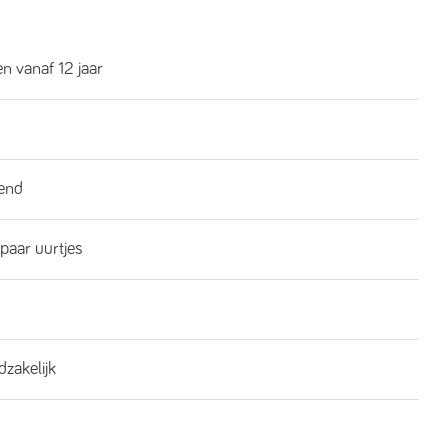
n vanaf 12 jaar
end
 paar uurtjes
dzakelijk