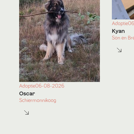
Adoptie
06
Kyan
Son en Br
Adoptie
06-08-2026
Oscar
Schiermonnikoog